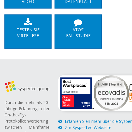
VIDEO
DATENBLATT
TESTEN SIE
ATOS’
VIRTEL FSE
FALLSTUDIE
Durch die mehr als 20-
jährige Erfahrung in der
On-the-Fly-
Protokollkonvertierung
Erfahren Sien mehr über die Syspe
zwischen Mainframe
Zur SysperTec-Webseite